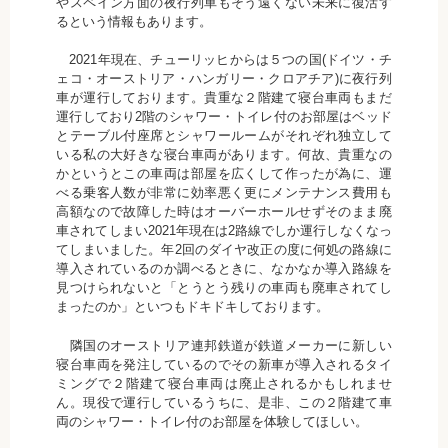
やスペイン方面の夜行列車もそう遠くない未来に復活す
るという情報もあります。
2021年現在、チューリッヒからは５つの国(ドイツ・チ
ェコ・オーストリア・ハンガリー・クロアチア)に夜行列
車が運行しております。貴重な２階建て寝台車両もまだ
運行しており2階のシャワー・トイレ付のお部屋はベッド
とテーブル付座席とシャワールームがそれぞれ独立して
いる私の大好きな寝台車両があります。何故、貴重なの
かというとこの車両は部屋を広くして作ったが為に、運
べる乗客人数が非常に効率悪く更にメンテナンス費用も
高額なので故障した時はオーバーホールせずそのまま廃
車されてしまい2021年現在は2路線でしか運行しなくなっ
てしまいました。年2回のダイヤ改正の度に何処の路線に
導入されているのか調べるときに、なかなか導入路線を
見つけられないと「とうとう残りの車両も廃車されてし
まったのか」といつもドキドキしております。
隣国のオーストリア連邦鉄道が鉄道メーカーに新しい
寝台車両を発注しているのでその新車が導入されるタイ
ミングで２階建て寝台車両は廃止されるかもしれませ
ん。現役で運行しているうちに、是非、この２階建て車
両のシャワー・トイレ付のお部屋を体験してほしい。